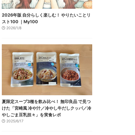
2026年版 自分らしく楽しむ！ やりたいことリ
スト100 ｜My100
2026/1/8
夏限定スープ3種を飲み比べ！ 無印良品 で見つ
けた「宮崎風 冷や汁／冷やし牛だしクッパ／冷
やしごま豆乳担々」を実食レポ
2025/6/17