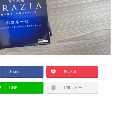
Share
Pocket
LINE
URLコピー