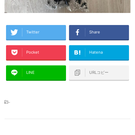
Twitter
Share
Pocket
Hatena
LINE
URLコピー
-