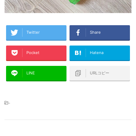
Twitter
Share
Pocket
Hatena
LINE
URLコピー
-