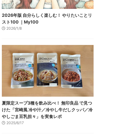
2026年版 自分らしく楽しむ！ やりたいことリ
スト100 ｜My100
2026/1/8
夏限定スープ3種を飲み比べ！ 無印良品 で見つ
けた「宮崎風 冷や汁／冷やし牛だしクッパ／冷
やしごま豆乳担々」を実食レポ
2025/6/17