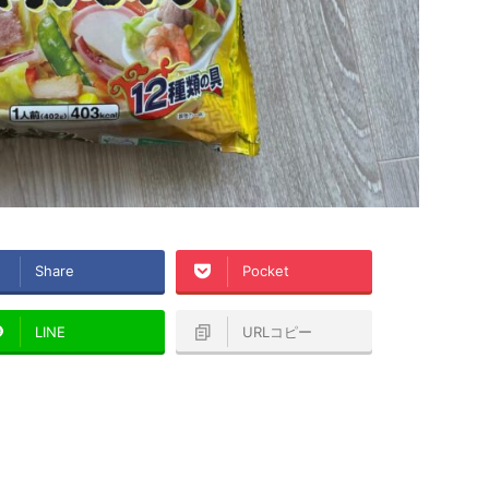
Share
Pocket
LINE
URLコピー