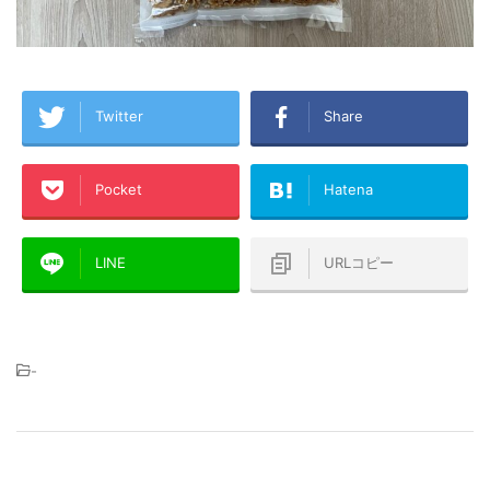
Twitter
Share
Pocket
Hatena
LINE
URLコピー
-