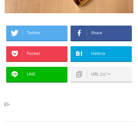
Twitter
Share
Pocket
Hatena
LINE
URLコピー
-