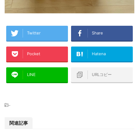
Twitter
Share
Pocket
Hatena
LINE
URLコピー
-
関連記事