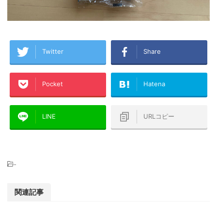
Twitter
Share
Pocket
Hatena
LINE
URLコピー
-
関連記事