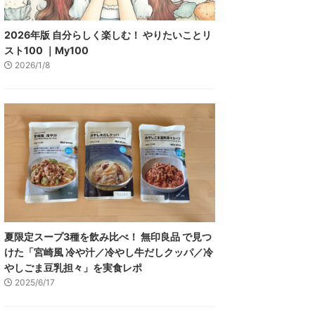
2026年版 自分らしく楽しむ！ やりたいことリ
スト100 ｜My100
2026/1/8
夏限定スープ3種を飲み比べ！ 無印良品 で見つ
けた「宮崎風 冷や汁／冷やし牛だしクッパ／冷
やしごま豆乳担々」を実食レポ
2025/6/17