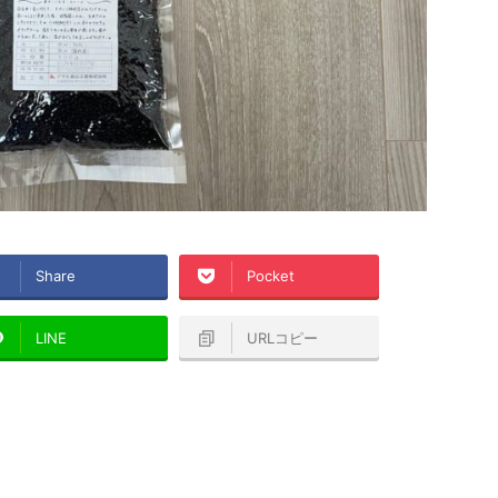
Share
Pocket
LINE
URLコピー