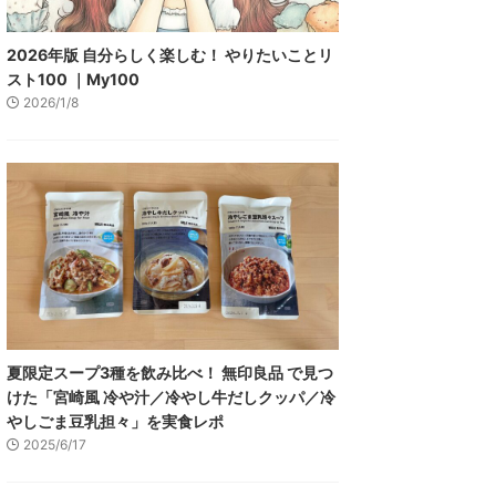
2026年版 自分らしく楽しむ！ やりたいことリ
スト100 ｜My100
2026/1/8
夏限定スープ3種を飲み比べ！ 無印良品 で見つ
けた「宮崎風 冷や汁／冷やし牛だしクッパ／冷
やしごま豆乳担々」を実食レポ
2025/6/17