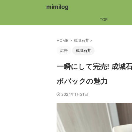
mimilog
TOP
HOME
>
成城石井
>
広告
成城石井
一瞬にして完売! 成城石
ボバックの魅力
2024年1月21日