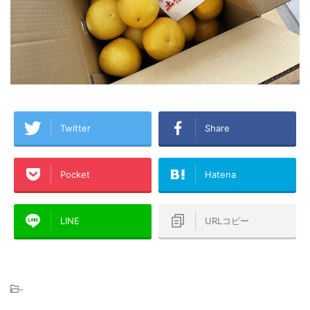
Twitter
Share
Pocket
Hatena
LINE
URLコピー
-