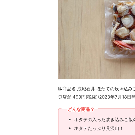
📝商品名 成城石井 ほたての炊き込み
🛒店舗 499円(税抜)/2023年7月18日
どんな商品？
ホタテの入った炊き込みご飯
ホタテたっぷり具沢山！