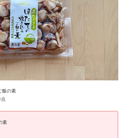
ご飯の素
時点
の素