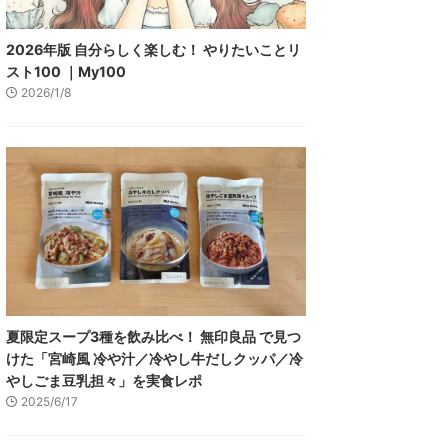
2026年版 自分らしく楽しむ！ やりたいことリ
スト100 ｜My100
2026/1/8
夏限定スープ3種を飲み比べ！ 無印良品 で見つ
けた「宮崎風 冷や汁／冷やし牛だしクッパ／冷
やしごま豆乳担々」を実食レポ
2025/6/17