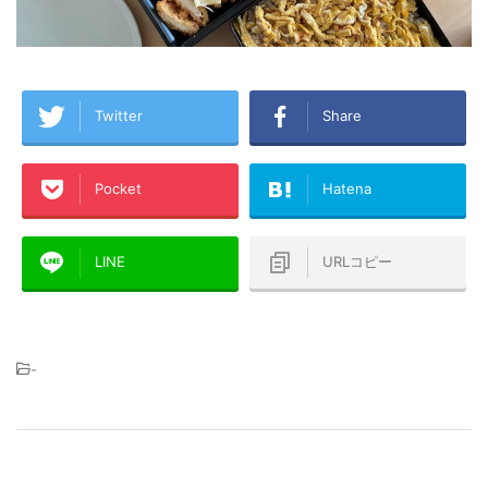
Twitter
Share
Pocket
Hatena
LINE
URLコピー
-