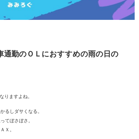
車通勤のＯＬにおすすめの雨の日の
なりますよね。
かかるしダサくなる。
ねってぼさぼさ。
ＭＡＸ。