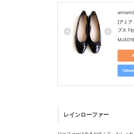
amiam
[アミア
プス 1
MJ401
Yah
レインローファー
ローファーは歩きやすくて、おしゃれ