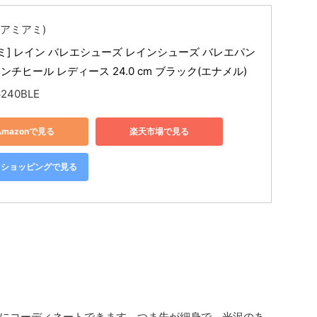
i(アミアミ)
ミ] レイン バレエシューズ レインシューズ バレエパン
センチヒール レディース 24.0 cm ブラック(エナメル)
6240BLE
Amazonで見る
楽天市場で見る
oo!ショッピングで見る
にコーディネートできます。つま先が細身で、光沢のあ