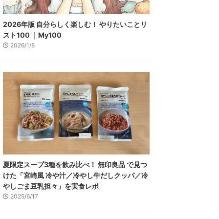
2026年版 自分らしく楽しむ！ やりたいことリ
スト100 ｜My100
2026/1/8
夏限定スープ3種を飲み比べ！ 無印良品 で見つ
けた「宮崎風 冷や汁／冷やし牛だしクッパ／冷
やしごま豆乳担々」を実食レポ
2025/6/17