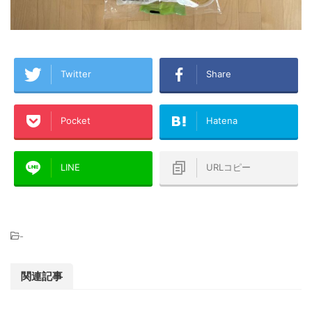
Twitter
Share
Pocket
Hatena
LINE
URLコピー
-
関連記事