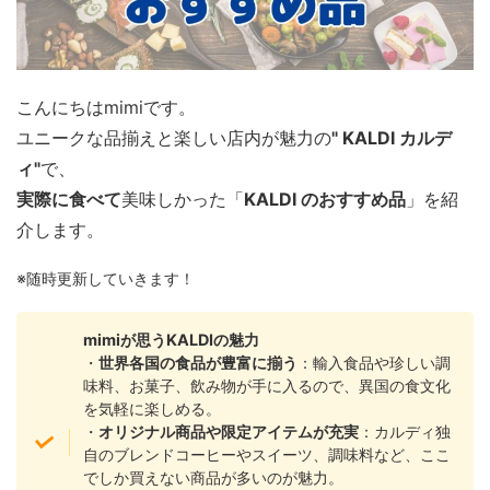
こんにちはmimiです。
ユニークな品揃えと楽しい店内が魅力の
" KALDI カルデ
ィ"
で、
実際に食べて
美味しかった「
KALDI のおすすめ品
」を紹
介します。
※随時更新していきます！
mimiが思うKALDIの魅力
・
世界各国の食品が豊富に揃う
：輸入食品や珍しい調
味料、お菓子、飲み物が手に入るので、異国の食文化
を気軽に楽しめる。
・
オリジナル商品や限定アイテムが充実
：カルディ独
自のブレンドコーヒーやスイーツ、調味料など、ここ
でしか買えない商品が多いのが魅力。