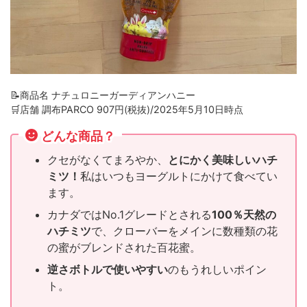
📝商品名 ナチュロニーガーディアンハニー
🛒店舗 調布PARCO 907円(税抜)/2025年5月10日時点
どんな商品？
クセがなくてまろやか、
とにかく美味しいハチ
ミツ！
私はいつもヨーグルトにかけて食べてい
ます。
カナダではNo.1グレードとされる
100％天然の
ハチミツ
で、クローバーをメインに数種類の花
の蜜がブレンドされた百花蜜。
逆さボトルで使いやすい
のもうれしいポイン
ト。