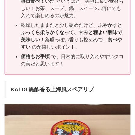
毎日食べていた
というほど、美容に良い食材ら
しい！お茶、スープ、鍋、スイーツ…何にでも
入れて楽しめるのが魅力。
乾燥したままだと少し硬めだけど、
ふやかすと
ふっくら柔らかくなって、甘みと程よい酸味で
美味しい！
薬膳っぽい香りも控えめで、
食べや
すい
のが嬉しいポイント。
価格もお手頃
で、日常的に取り入れやすいクコ
の実だと思います！
KALDI 黒酢香る上海風スペアリブ