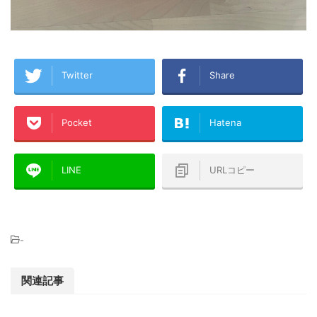
Twitter
Share
Pocket
Hatena
LINE
URLコピー
-
関連記事