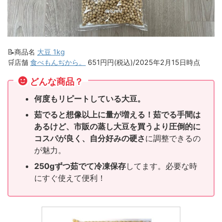
📝商品名
大豆 1kg
🛒店舗
食べもんぢから。
651円円(税込)/2025年2月15日時点
どんな商品？
何度もリピートしている大豆。
茹でると想像以上に量が増える！茹でる手間は
あるけど、市販の蒸し大豆を買うより
圧倒的に
コスパが良く、自分好みの硬さ
に調整できるの
が魅力。
250gずつ茹でて冷凍保存
してます。必要な時
にすぐ使えて便利！