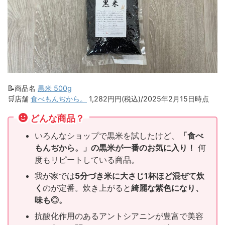
📝商品名
黒米 500g
🛒店舗
食べもんぢから。
1,282円円(税込)/2025年2月15日時点
どんな商品？
いろんなショップで黒米を試したけど、
「食べ
もんぢから。」の黒米が一番のお気に入り！
何
度もリピートしている商品。
我が家では
5分づき米に大さじ1杯ほど混ぜて炊
く
のが定番。炊き上がると
綺麗な紫色になり、
味も◎。
抗酸化作用のあるアントシアニンが豊富で美容