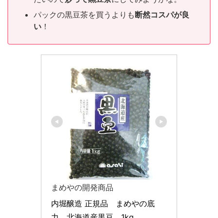
パックの黒豆茶を買うよりも
断然コスパが良
い
！
まめやの開発商品
内堀醸造 正規品　まめやの底
力　北海道産黒豆　1kg