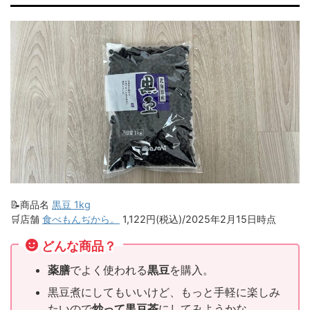
📝商品名
黒豆 1kg
🛒店舗
食べもんぢから。
1,122円(税込)/2025年2月15日時点
どんな商品？
薬膳
でよく使われる
黒豆
を購入。
黒豆煮にしてもいいけど、もっと手軽に楽しみ
たいので
炒って黒豆茶
にしてみようかな。