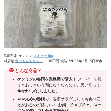
📝商品名 ケンミン
はるさめ1kg
🛒店舗
食べもんぢから。
1,196円円(税込)/2025年2月15日時点
どんな商品？
ケンミンの春雨を業務用で購入！
スーパーで買
うとあっという間になくなるので、思い切って
1kgサイズにしました。
やや
太めの春雨
で、春雨サラダにしても食べ応
えがあるのが嬉しい！
お鍋、チャプチェ、スー
プなど何にでも合う万能食材。