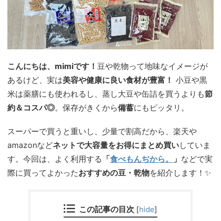
こんにちは、mimiです！
豆や乾物って地味なイメージが
あるけど、実は
美容や健康に良い食材が豊富！
小豆や黒
米は薬膳にも使われるし、蒸し大豆や缶詰を買うよりも
節
約＆コスパ◎
。保存がきくから
備蓄
にもピッタリ。
スーパーで買うと重いし、少量で割高だから、楽天や
amazonなど
ネットで大容量をお得にまとめ買い
していま
す。今回は、よく利用する
「
食べもんぢから。
」
などで実
際に買ってよかった
おすすめの豆・乾物
を紹介します！✨
この記事の目次
[
hide
]