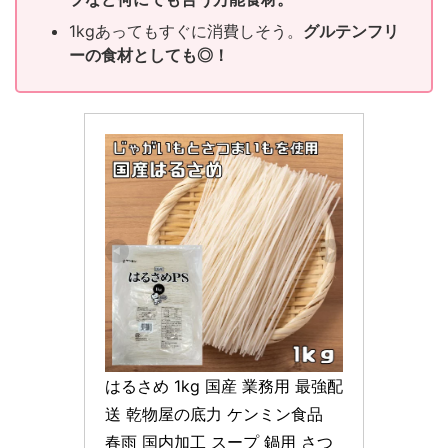
1kgあってもすぐに消費しそう。
グルテンフリ
ーの食材としても◎！
はるさめ 1kg 国産 業務用 最強配
送 乾物屋の底力 ケンミン食品 
春雨 国内加工 スープ 鍋用 さつ