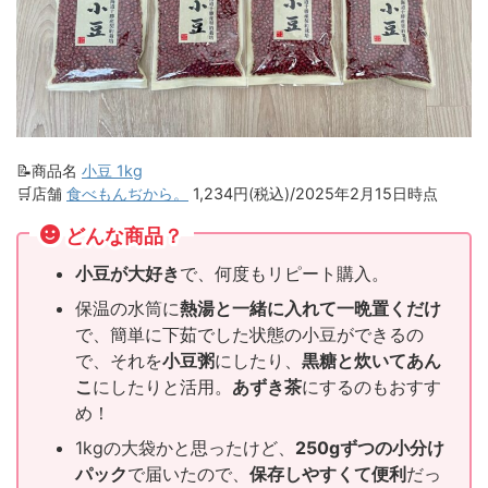
📝商品名
小豆 1kg
🛒店舗
食べもんぢから。
1,234円(税込)/2025年2月15日時点
どんな商品？
小豆が大好き
で、何度もリピート購入。
保温の水筒に
熱湯と一緒に入れて一晩置くだけ
で、簡単に下茹でした状態の小豆ができるの
で、それを
小豆粥
にしたり、
黒糖と炊いてあん
こ
にしたりと活用。
あずき茶
にするのもおすす
め！
1kgの大袋かと思ったけど、
250gずつの小分け
パック
で届いたので、
保存しやすくて便利
だっ