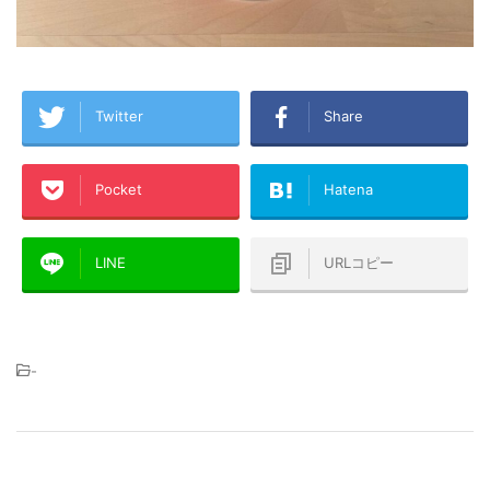
Twitter
Share
Pocket
Hatena
LINE
URLコピー
-