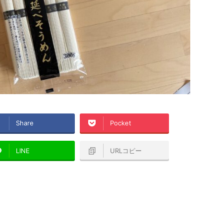
Share
Pocket
LINE
URLコピー