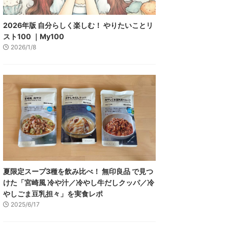
2026年版 自分らしく楽しむ！ やりたいことリ
スト100 ｜My100
2026/1/8
夏限定スープ3種を飲み比べ！ 無印良品 で見つ
けた「宮崎風 冷や汁／冷やし牛だしクッパ／冷
やしごま豆乳担々」を実食レポ
2025/6/17