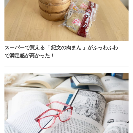
スーパーで買える「 紀文の肉まん 」がふっわふわ
で満足感が高かった！