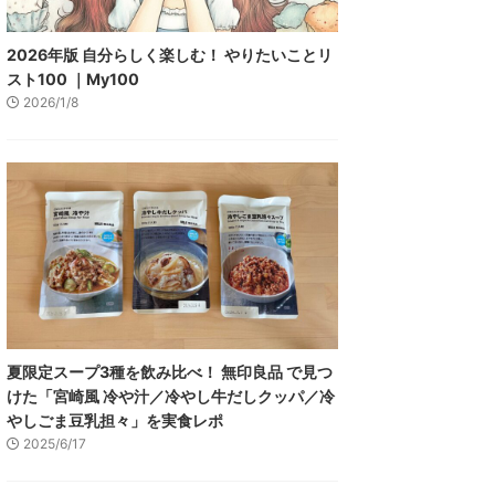
2026年版 自分らしく楽しむ！ やりたいことリ
スト100 ｜My100
2026/1/8
夏限定スープ3種を飲み比べ！ 無印良品 で見つ
けた「宮崎風 冷や汁／冷やし牛だしクッパ／冷
やしごま豆乳担々」を実食レポ
2025/6/17