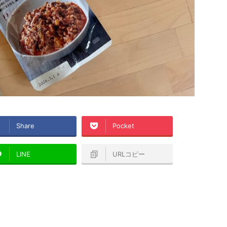
Share
Pocket
LINE
URLコピー