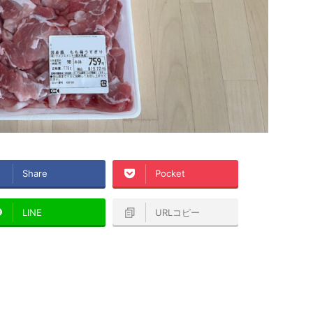
Share
Pocket
LINE
URLコピー