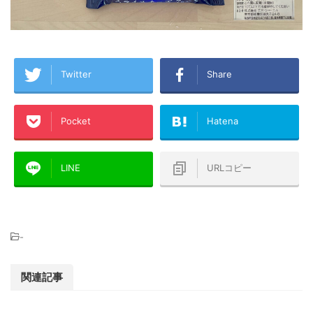
Twitter
Share
Pocket
Hatena
LINE
URLコピー
-
関連記事