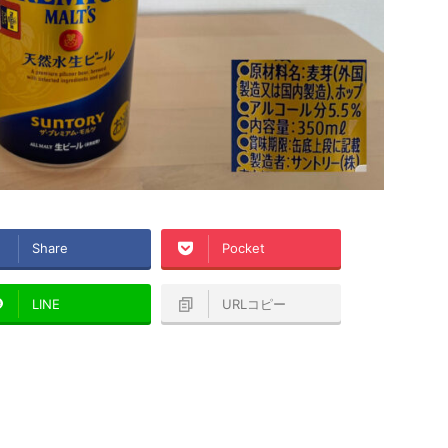
Share
Pocket
LINE
URLコピー