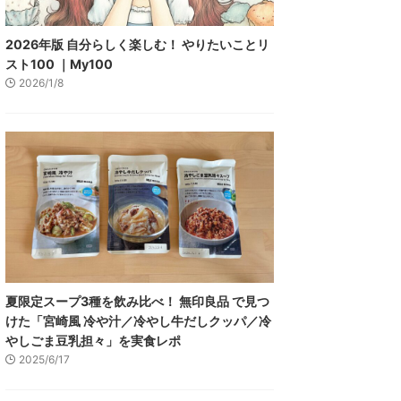
2026年版 自分らしく楽しむ！ やりたいことリ
スト100 ｜My100
2026/1/8
夏限定スープ3種を飲み比べ！ 無印良品 で見つ
けた「宮崎風 冷や汁／冷やし牛だしクッパ／冷
やしごま豆乳担々」を実食レポ
2025/6/17