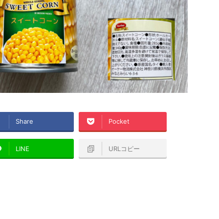
Share
Pocket
LINE
URLコピー