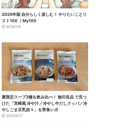
2026年版 自分らしく楽しむ！ やりたいことリ
スト100 ｜My100
2026/1/8
夏限定スープ3種を飲み比べ！ 無印良品 で見つ
けた「宮崎風 冷や汁／冷やし牛だしクッパ／冷
やしごま豆乳担々」を実食レポ
2025/6/17