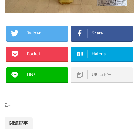
Twitter
Share
Pocket
Hatena
LINE
URLコピー
-
関連記事