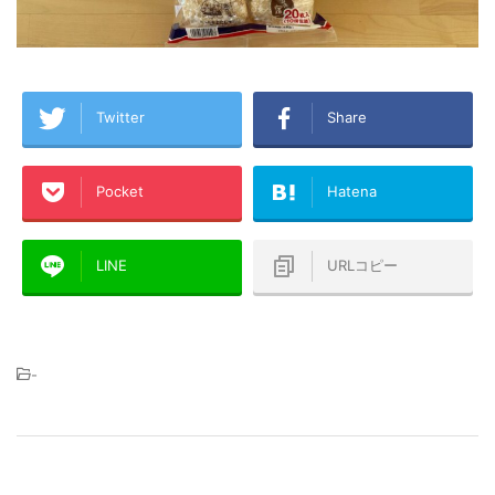
Twitter
Share
Pocket
Hatena
LINE
URLコピー
-