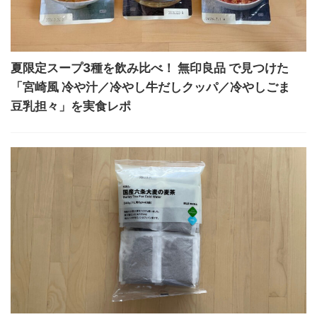
夏限定スープ3種を飲み比べ！ 無印良品 で見つけた
「宮崎風 冷や汁／冷やし牛だしクッパ／冷やしごま
豆乳担々」を実食レポ