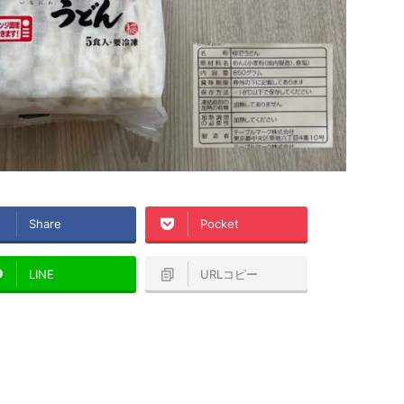
Share
Pocket
LINE
URLコピー