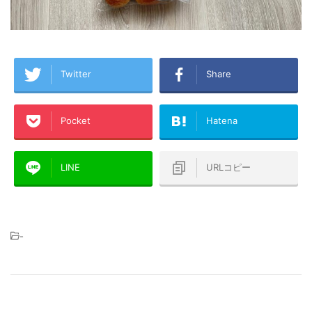
Twitter
Share
Pocket
Hatena
LINE
URLコピー
-