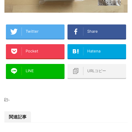
Twitter
Share
Pocket
Hatena
LINE
URLコピー
-
関連記事