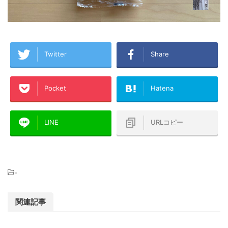
Twitter
Share
Pocket
Hatena
LINE
URLコピー
-
関連記事