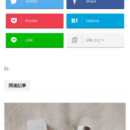
Twitter
Share
Pocket
Hatena
LINE
URLコピー
-
関連記事