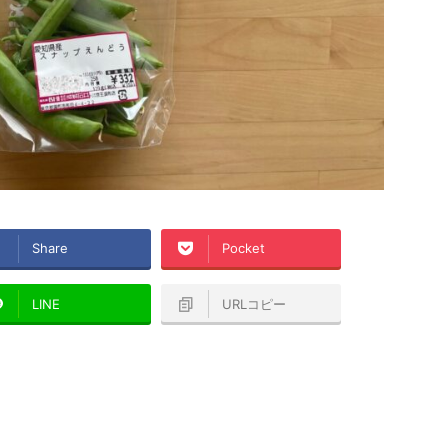
Share
Pocket
LINE
URLコピー