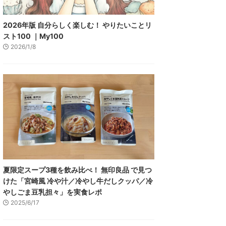
2026年版 自分らしく楽しむ！ やりたいことリ
スト100 ｜My100
2026/1/8
夏限定スープ3種を飲み比べ！ 無印良品 で見つ
けた「宮崎風 冷や汁／冷やし牛だしクッパ／冷
やしごま豆乳担々」を実食レポ
2025/6/17