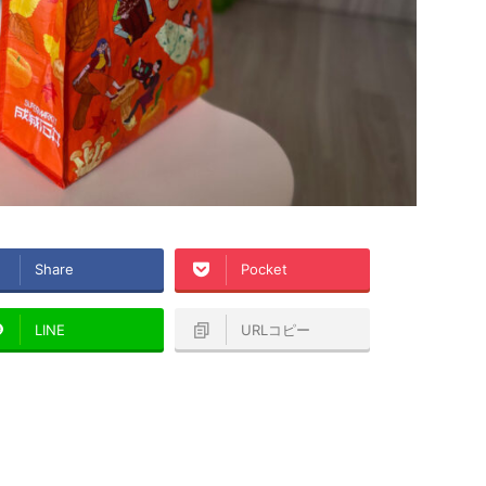
Share
Pocket
LINE
URLコピー