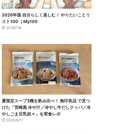
2026年版 自分らしく楽しむ！ やりたいことリ
スト100 ｜My100
2026/1/8
夏限定スープ3種を飲み比べ！ 無印良品 で見つ
けた「宮崎風 冷や汁／冷やし牛だしクッパ／冷
やしごま豆乳担々」を実食レポ
2025/6/17