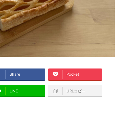
Share
Pocket
LINE
URLコピー