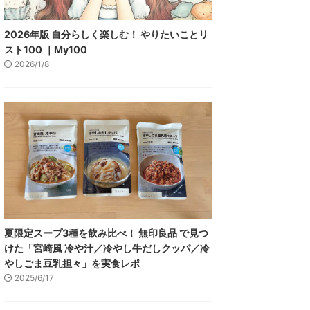
2026年版 自分らしく楽しむ！ やりたいことリ
スト100 ｜My100
2026/1/8
夏限定スープ3種を飲み比べ！ 無印良品 で見つ
けた「宮崎風 冷や汁／冷やし牛だしクッパ／冷
やしごま豆乳担々」を実食レポ
2025/6/17