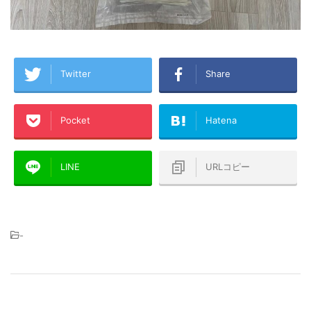
Twitter
Share
Pocket
Hatena
LINE
URLコピー
-