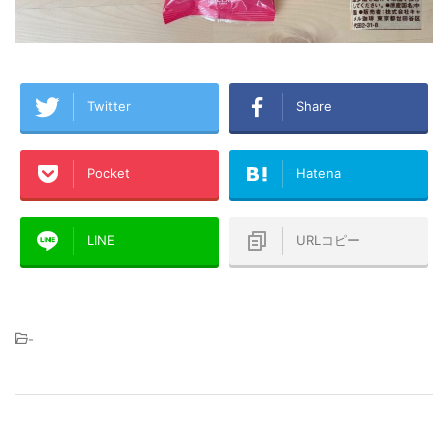
Twitter
Share
Pocket
Hatena
LINE
URLコピー
-