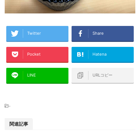
Twitter
Share
Pocket
Hatena
LINE
URLコピー
-
関連記事