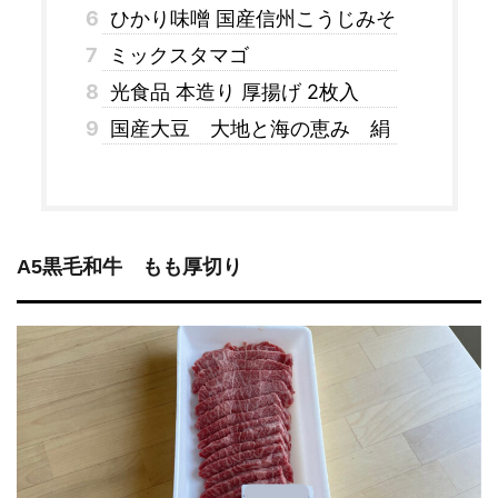
6
ひかり味噌 国産信州こうじみそ
7
ミックスタマゴ
8
光食品 本造り 厚揚げ 2枚入
9
国産大豆 大地と海の恵み 絹
A5黒毛和牛 もも厚切り