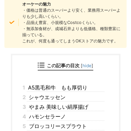
オーケーの魅力
・
価格は普通のスーパーより安く、業務用スーパーよ
りも少し高いくらい。
・
品揃え豊富、小規模なCostcoくらい。
・
無添加食材が、成城石井よりも低価格、種類豊富に
揃っている。
これが、何度も通ってしまうOKストアの魅力です。
この記事の目次
[
hide
]
1
A5黒毛和牛 もも厚切り
2
シャウエッセン
3
やまみ 美味しい絹厚揚げ
4
ハモンセラーノ
5
ブロッコリースプラウト