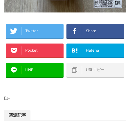
Twitter
Share
Pocket
Hatena
LINE
URLコピー
-
関連記事