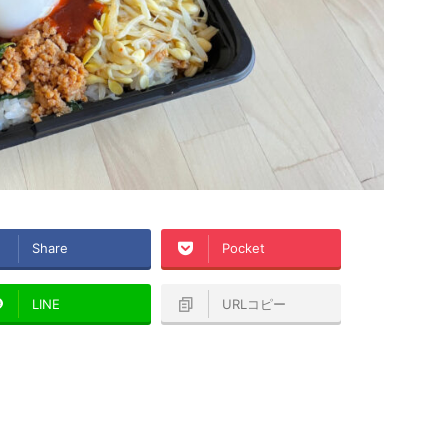
Share
Pocket
LINE
URLコピー