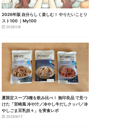
2026年版 自分らしく楽しむ！ やりたいことリ
スト100 ｜My100
2026/1/8
夏限定スープ3種を飲み比べ！ 無印良品 で見つ
けた「宮崎風 冷や汁／冷やし牛だしクッパ／冷
やしごま豆乳担々」を実食レポ
2025/6/17