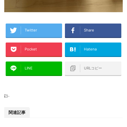
Twitter
Share
Pocket
Hatena
LINE
URLコピー
-
関連記事