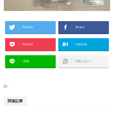
Twitter
Share
Pocket
Hatena
LINE
URLコピー
-
関連記事