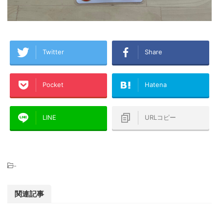
Twitter
Share
Pocket
Hatena
LINE
URLコピー
-
関連記事