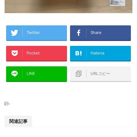
Twitter
Share
Pocket
Hatena
LINE
URLコピー
-
関連記事