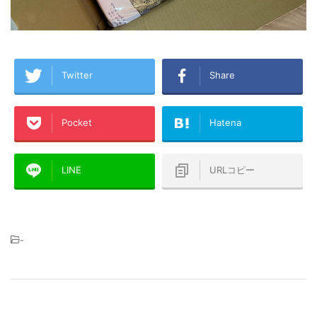
Twitter
Share
Pocket
Hatena
LINE
URLコピー
-