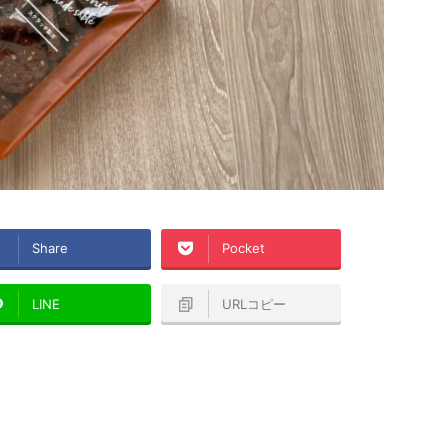
Share
Pocket
LINE
URLコピー