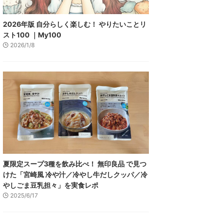
2026年版 自分らしく楽しむ！ やりたいことリ
スト100 ｜My100
2026/1/8
夏限定スープ3種を飲み比べ！ 無印良品 で見つ
けた「宮崎風 冷や汁／冷やし牛だしクッパ／冷
やしごま豆乳担々」を実食レポ
2025/6/17