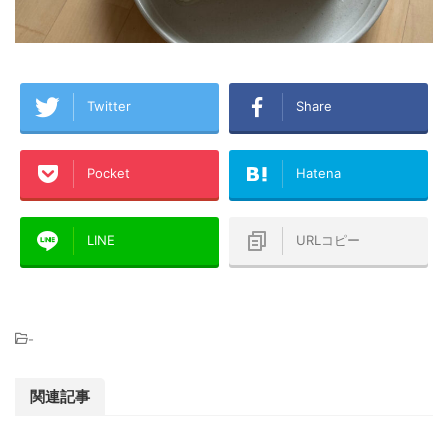
Twitter
Share
Pocket
Hatena
LINE
URLコピー
-
関連記事