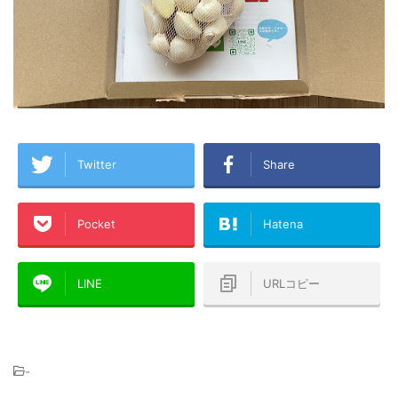
Twitter
Share
Pocket
Hatena
LINE
URLコピー
-